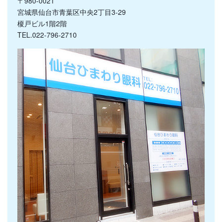
〒980-0021
宮城県仙台市青葉区中央2丁目3‐29
榎戸ビル1階2階
TEL.022-796-2710